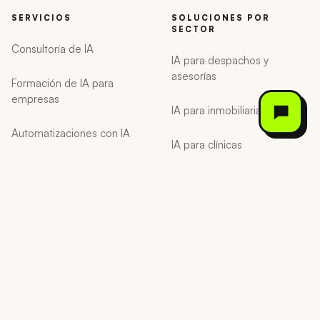
SERVICIOS
SOLUCIONES POR
SECTOR
Consultoría de IA
IA para despachos y
asesorías
Formación de IA para
empresas
IA para inmobiliarias
Automatizaciones con IA
IA para clínicas
Chatbots y voicebots con IA
Software a medida
Agencia de marketing
AIMOOVA
DÓNDE TRABAJAMOS
Diagnóstico IA
Agencia de IA en Barcelona