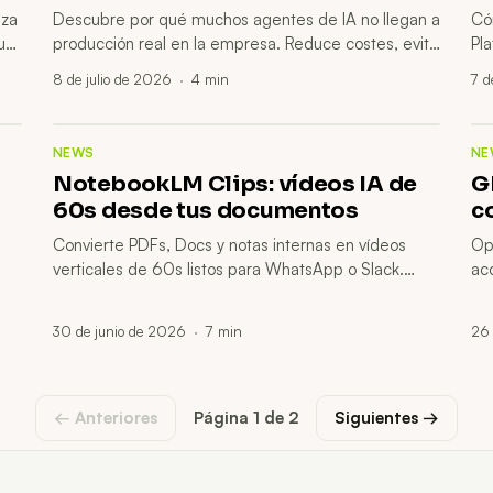
nza
Descubre por qué muchos agentes de IA no llegan a
Có
Qué
producción real en la empresa. Reduce costes, evita
Pl
riesgos y desbloquea decisiones más rápidas.
Con
8 de julio de 2026
·
4
min
7 d
NEWS
NE
NotebookLM Clips: vídeos IA de
G
60s desde tus documentos
c
Convierte PDFs, Docs y notas internas en vídeos
Op
verticales de 60s listos para WhatsApp o Slack.
ac
,
Ahorra tiempo, reduce reuniones y acelera
pr
onboarding con resúmenes claros y trazables.
y q
30 de junio de 2026
·
7
min
26 
← Anteriores
Página
1
de
2
Siguientes →