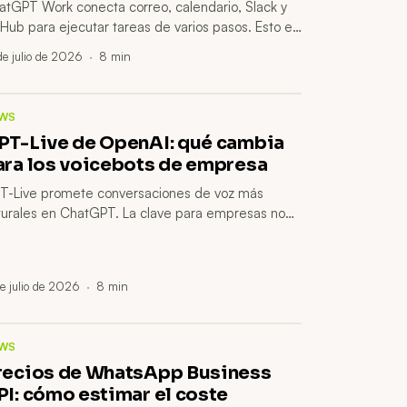
atGPT Work conecta correo, calendario, Slack y
tHub para ejecutar tareas de varios pasos. Esto es
 que puede significar para una pyme y qué debes
de julio de 2026
·
8
min
visar antes de darle acceso.
WS
PT-Live de OpenAI: qué cambia
ara los voicebots de empresa
T-Live promete conversaciones de voz más
turales en ChatGPT. La clave para empresas no
 el efecto demo, sino dónde puede mejorar
ención, formación y ventas con control humano.
e julio de 2026
·
8
min
WS
recios de WhatsApp Business
PI: cómo estimar el coste