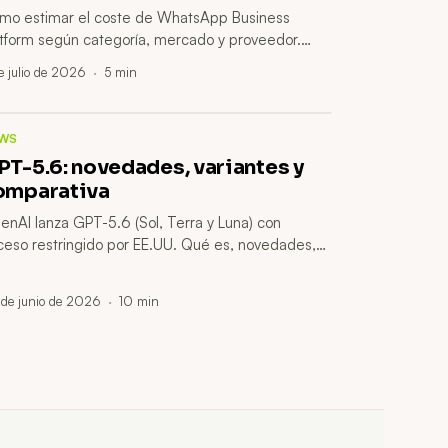
mo estimar el coste de WhatsApp Business
atform según categoría, mercado y proveedor.
sulta la tarifa oficial antes de presupuestar.
e julio de 2026
·
5
min
WS
PT-5.6: novedades, variantes y
omparativa
enAI lanza GPT-5.6 (Sol, Terra y Luna) con
ceso restringido por EE.UU. Qué es, novedades,
ecio y comparativa con GPT-5.5, Claude y Gemini,
ué significa para tu empresa.
de junio de 2026
·
10
min