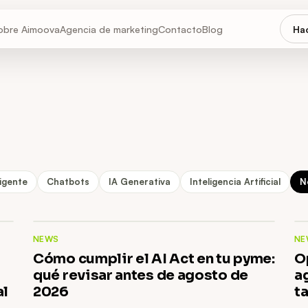
obre Aimoova
Agencia de marketing
Contacto
Blog
Hac
igente
Chatbots
IA Generativa
Inteligencia Artificial
N
NEWS
NE
Cómo cumplir el AI Act en tu pyme:
O
qué revisar antes de agosto de
a
al
2026
t