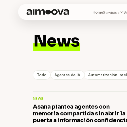
Home
S
Servicios
News
Todo
Agentes de IA
Automatización Intel
NEWS
Asana plantea agentes con
memoria compartida sin abrir la
puerta a información confidenci