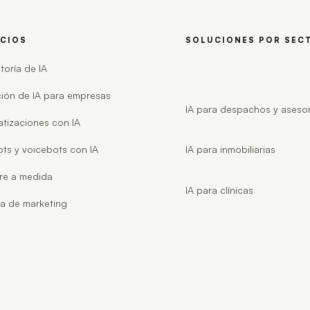
ICIOS
SOLUCIONES POR SEC
toría de IA
ión de IA para empresas
IA para despachos y asesor
tizaciones con IA
ts y voicebots con IA
IA para inmobiliarias
re a medida
IA para clínicas
a de marketing