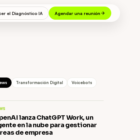
er el Diagnóstico IA
Agendar una reunión
ews
Transformación Digital
Voicebots
WS
penAI lanza ChatGPT Work, un
gente en la nube para gestionar
areas de empresa