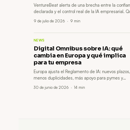
VentureBeat alerta de una brecha entre la confia
declarada y el control real de la IA empresarial. 
revisar antes de escalar asistentes, agentes y
9 de julio de 2026
·
9
min
automatizaciones.
NEWS
Digital Omnibus sobre IA: qué
cambia en Europa y qué implica
para tu empresa
Europa ajusta el Reglamento de IA: nuevos plazos
menos duplicidades, más apoyo para pymes y
reglas más claras sobre alto riesgo, contenido
30 de junio de 2026
·
14
min
sintético y formación interna.