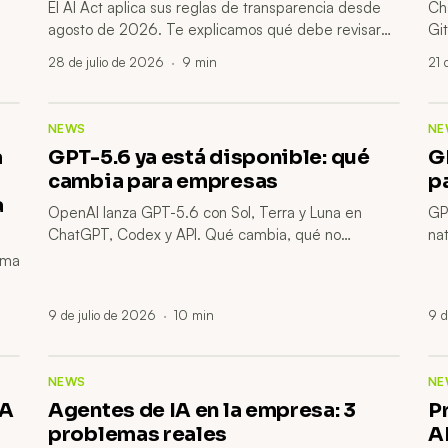
El AI Act aplica sus reglas de transparencia desde
Ch
agosto de 2026. Te explicamos qué debe revisar
Gi
una pyme española, qué usos son sensibles y cómo
lo
28 de julio de 2026
·
9
min
21 
prepararte sin alarmismo.
re
NEWS
NE
a
GPT-5.6 ya está disponible: qué
G
cambia para empresas
p
a
OpenAI lanza GPT-5.6 con Sol, Terra y Luna en
GP
ChatGPT, Codex y API. Qué cambia, qué no
na
conviene asumir y cómo evaluarlo en una empresa
es
ema
sin hype.
at
9 de julio de 2026
·
10
min
9 d
La
pa
NEWS
NE
IA
Agentes de IA en la empresa: 3
P
problemas reales
A