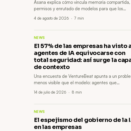
Asana explica cómo vincula memoria compartida,
permisos y enrutado de modelos para que los
agentes trabajen con contexto empresarial sin
4 de agosto de 2026
·
7
min
mezclar información sensible.
NEWS
El 57% de las empresas ha visto 
agentes de IA equivocarse con
total seguridad: así surge la cap
de contexto
Una encuesta de VentureBeat apunta a un probl
menos visible que el modelo: agentes que
responden con seguridad usando definiciones,
14 de julio de 2026
·
8
min
documentos o datos empresariales incompletos. 
respuesta que empieza a tomar forma es una ca
de contexto gobernado.
NEWS
El espejismo del gobierno de la 
en las empresas