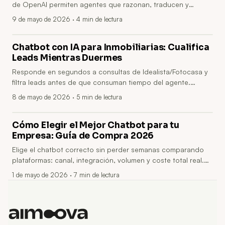
de OpenAI permiten agentes que razonan, traducen y
transcriben para resolver llamadas de verdad. Menos tickets,
9 de mayo de 2026
· 4 min de lectura
menos tiempo en tareas repetitivas y decisiones más rápidas
sin saturar tu call center.
Chatbot con IA para Inmobiliarias: Cualifica
Leads Mientras Duermes
Responde en segundos a consultas de Idealista/Fotocasa y
filtra leads antes de que consuman tiempo del agente.
Agenda visitas automáticamente y convierte más contactos
8 de mayo de 2026
· 5 min de lectura
sin más reuniones ni llamadas.
Cómo Elegir el Mejor Chatbot para tu
Empresa: Guía de Compra 2026
Elige el chatbot correcto sin perder semanas comparando
plataformas: canal, integración, volumen y coste total real.
Reduce consultas repetitivas, evita reuniones innecesarias y
1 de mayo de 2026
· 7 min de lectura
acelera decisiones con criterios claros.