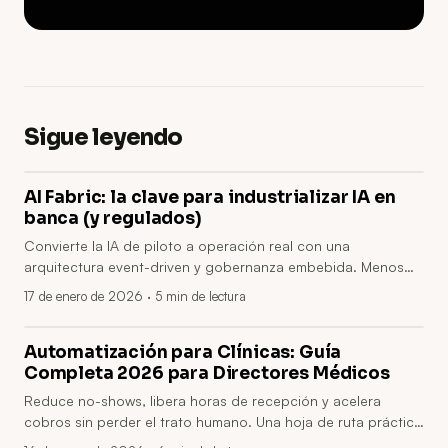
Sigue leyendo
AI Fabric: la clave para industrializar IA en
banca (y regulados)
Convierte la IA de piloto a operación real con una
arquitectura event-driven y gobernanza embebida. Menos
integraciones a medida, menos comités y decisiones más
17 de enero de 2026
· 5 min de lectura
rápidas en entornos regulados.
Automatización para Clínicas: Guía
Completa 2026 para Directores Médicos
Reduce no-shows, libera horas de recepción y acelera
cobros sin perder el trato humano. Una hoja de ruta práctica
en 3 fases para ganar rentabilidad con menos fricción y