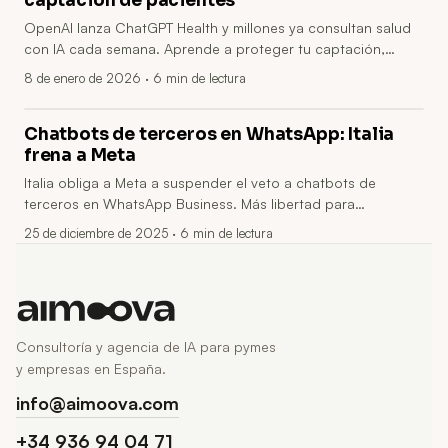
captación de pacientes
OpenAI lanza ChatGPT Health y millones ya consultan salud
con IA cada semana. Aprende a proteger tu captación,
reducir llamadas y convertir leads 24/7 con un asistente.
8 de enero de 2026
· 6 min de lectura
Chatbots de terceros en WhatsApp: Italia
frena a Meta
Italia obliga a Meta a suspender el veto a chatbots de
terceros en WhatsApp Business. Más libertad para
automatizar sin cambiar de canal, con menos fricción y
25 de diciembre de 2025
· 6 min de lectura
decisiones más rápidas.
Consultoría y agencia de IA para pymes
y empresas en España.
info@aimoova.com
+34 936 94 04 71