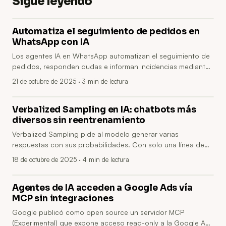
Sigue leyendo
Automatiza el seguimiento de pedidos en
WhatsApp con IA
Los agentes IA en WhatsApp automatizan el seguimiento de
pedidos, responden dudas e informan incidencias mediante
integración con ERP/CRM y WhatsApp Business API.
21 de octubre de 2025
· 3 min de lectura
Beneficios para pymes: ahorro de tiempo, mejor experiencia,
menos errores y escalabilidad. La guía explica
implementación paso a paso y ofrece pilotos con Aimoova.
Verbalized Sampling en IA: chatbots más
diversos sin reentrenamiento
Verbalized Sampling pide al modelo generar varias
respuestas con sus probabilidades. Con solo una línea de
prompt aumenta diversidad y creatividad sin retrain, útil para
18 de octubre de 2025
· 4 min de lectura
chatbots, marketing y síntesis de datos.
Agentes de IA acceden a Google Ads vía
MCP sin integraciones
Google publicó como open source un servidor MCP
(Experimental) que expone acceso read-only a la Google Ads