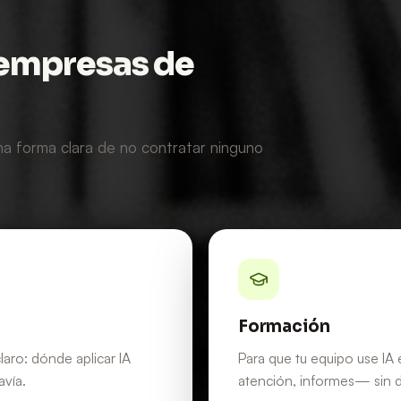
 empresas de
una forma clara de no contratar ninguno
Formación
aro: dónde aplicar IA
Para que tu equipo use IA
avía.
atención, informes— sin 