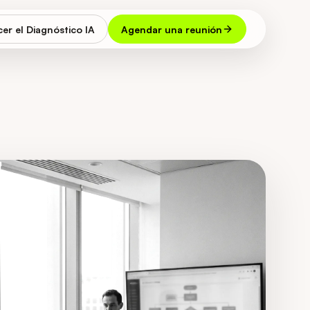
er el Diagnóstico IA
Agendar una reunión