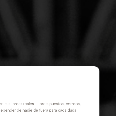
 en sus tareas reales —presupuestos, correos,
depender de nadie de fuera para cada duda.