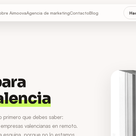
obre Aimoova
Agencia de marketing
Contacto
Blog
Hac
para
alencia
lo primero que debes saber:
 empresas valencianas en remoto.
a esquina, porque no lo estamos.