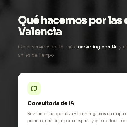
Qué hacemos por las
Valencia
Cinco servicios de IA, más
marketing con IA
, y 
antes de tiempo.
Consultoría de IA
Revisamos tu operativa y te entregamos un mapa cl
primero, qué dejar para después y qué no toca tod