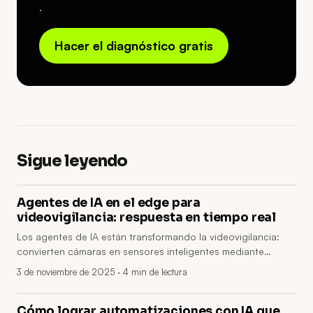
.
Hacer el diagnóstico gratis
Sigue leyendo
Agentes de IA en el edge para
videovigilancia: respuesta en tiempo real
Los agentes de IA están transformando la videovigilancia:
convierten cámaras en sensores inteligentes mediante
procesamiento en el edge, modelos adaptativos y
3 de noviembre de 2025
· 4 min de lectura
privacidad integrada. Reducen falsas alarmas, latencia y
costes operativos, aceleran investigaciones (ej. 90% menos
tiempo) y aprovechan el hardware existente.
Cómo lograr automatizaciones con IA que