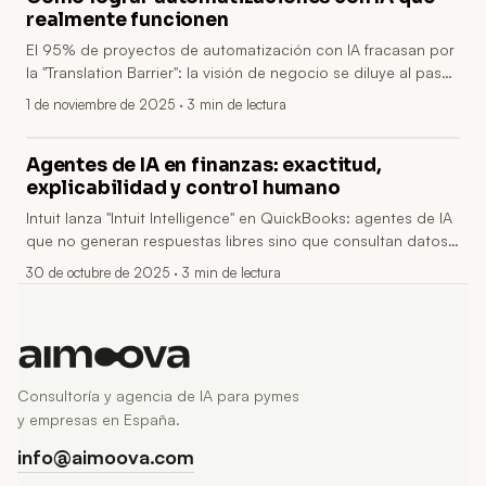
realmente funcionen
El 95% de proyectos de automatización con IA fracasan por
la "Translation Barrier": la visión de negocio se diluye al pasar
por product owners, analistas e ingenieros. El éxito requiere
1 de noviembre de 2025
· 3 min de lectura
objetivos medibles, operadores implicados, MVPs iterativos,
documentación de excepciones y gestión del cambio.
Agentes de IA en finanzas: exactitud,
explicabilidad y control humano
Intuit lanza "Intuit Intelligence" en QuickBooks: agentes de IA
que no generan respuestas libres sino que consultan datos
reales para evitar hallucinations y garantizar precisión,
30 de octubre de 2025
· 3 min de lectura
trazabilidad y explicabilidad. Combina capa de datos
unificada, agentes especializados y control humano,
enfoque clave para pymes.
Consultoría y agencia de IA para pymes
y empresas en España.
info@aimoova.com