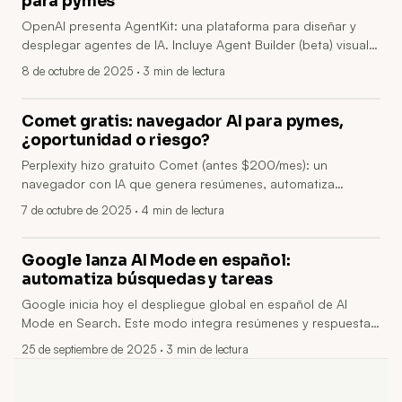
para pymes
OpenAI presenta AgentKit: una plataforma para diseñar y
desplegar agentes de IA. Incluye Agent Builder (beta) visual,
Agents SDK, ChatKit (GA), conectores y mejoras en Evals
8 de octubre de 2025
· 3 min de lectura
para pasar más rápido de prototipo a producción.
Comet gratis: navegador AI para pymes,
¿oportunidad o riesgo?
Perplexity hizo gratuito Comet (antes $200/mes): un
navegador con IA que genera resúmenes, automatiza
interacciones web y facilita flujos de trabajo. Puede acelerar
7 de octubre de 2025
· 4 min de lectura
investigación y tareas repetitivas, pero plantea riesgos de
seguridad, privacidad y errores; habrá que probar en
sandbox y auditar antes de integrarlo.
Google lanza AI Mode en español:
automatiza búsquedas y tareas
Google inicia hoy el despliegue global en español de AI
Mode en Search. Este modo integra resúmenes y respuestas
generadas por IA con interacción conversacional, agilizando
25 de septiembre de 2025
· 3 min de lectura
búsquedas y apoyando automatización para pymes;
conviene verificar fuentes y cuidar la privacidad.