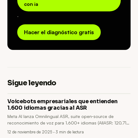
con ia
.
Hacer el diagnóstico gratis
Sigue leyendo
Voicebots empresariales que entienden
1.600 idiomas gracias al ASR
Meta AI lanza Omnilingual ASR, suite open‑source de
reconocimiento de voz para 1.600+ idiomas (AllASR: 120.710
h; corpus propio: 3.350 h; preentreno: ~4,3M h). Combina
12 de noviembre de 2025
· 3 min de lectura
encoders wav2vec2 con decodificadores CTC y LLM, admite