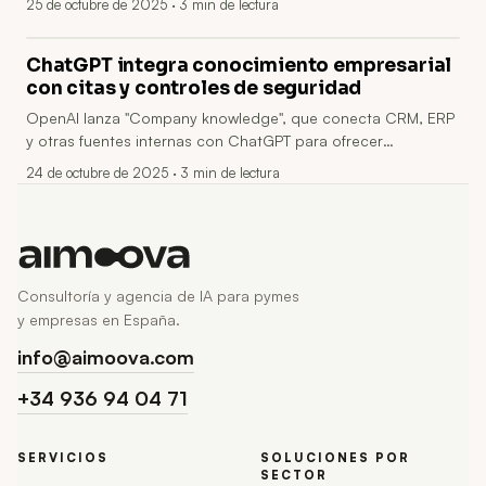
25 de octubre de 2025
· 3 min de lectura
validar y citar información dispersa para crear resúmenes y
análisis. Requiere activación por conversación y ofrece
controles de permisos, cifrado y auditoría.
ChatGPT integra conocimiento empresarial
con citas y controles de seguridad
OpenAI lanza "Company knowledge", que conecta CRM, ERP
y otras fuentes internas con ChatGPT para ofrecer
respuestas con contexto y citas claras, e incorpora
24 de octubre de 2025
· 3 min de lectura
controles de permisos, auditoría y privacidad para entornos
empresariales. Disponible para Business, Enterprise y Edu;
impulsa agentes y automatizaciones, pero exige gobernanza
y pruebas.
Consultoría y agencia de IA para pymes
y empresas en España.
info@aimoova.com
+34 936 94 04 71
SERVICIOS
SOLUCIONES POR
SECTOR