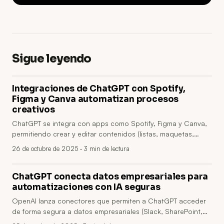
Sigue leyendo
Integraciones de ChatGPT con Spotify,
Figma y Canva automatizan procesos
creativos
ChatGPT se integra con apps como Spotify, Figma y Canva,
permitiendo crear y editar contenidos (listas, maquetas,
diseños) desde la conversación. Facilita automatizar flujos
26 de octubre de 2025
· 3 min de lectura
creativos en pymes, reduce fricciones y acelera revisiones;
exige revisar permisos, seguridad y pilotar antes de escalar.
ChatGPT conecta datos empresariales para
automatizaciones con IA seguras
OpenAI lanza conectores que permiten a ChatGPT acceder
de forma segura a datos empresariales (Slack, SharePoint,
Drive, GitHub), convirtiéndolo en un analista capaz de reunir,