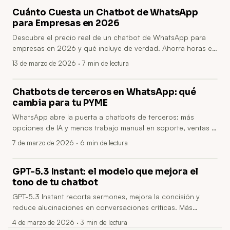
Cuánto Cuesta un Chatbot de WhatsApp
para Empresas en 2026
Descubre el precio real de un chatbot de WhatsApp para
empresas en 2026 y qué incluye de verdad. Ahorra horas en
atención, reduce llamadas y acelera decisiones sin más
13 de marzo de 2026
· 7 min de lectura
reuniones.
Chatbots de terceros en WhatsApp: qué
cambia para tu PYME
WhatsApp abre la puerta a chatbots de terceros: más
opciones de IA y menos trabajo manual en soporte, ventas y
reservas. Aprende a calcular costes, evitar dependencias y
7 de marzo de 2026
· 6 min de lectura
acelerar decisiones sin más reuniones.
GPT-5.3 Instant: el modelo que mejora el
tono de tu chatbot
GPT-5.3 Instant recorta sermones, mejora la concisión y
reduce alucinaciones en conversaciones críticas. Más
confianza, menos abandono del chat y decisiones (y cierres)
4 de marzo de 2026
· 3 min de lectura
más rápidos con menos interacciones.