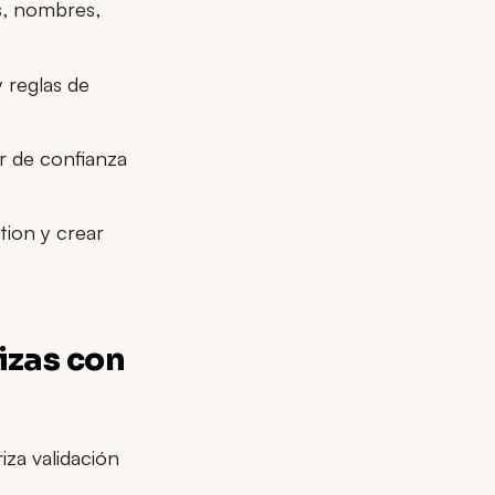
s, nombres,
 reglas de
or de confianza
tion y crear
izas con
riza validación