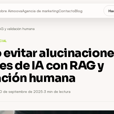
obre Aimoova
Agencia de marketing
Contacto
Blog
Hac
RAG y validación humana
CIAL
evitar alucinacione
es de IA con RAG y
ación humana
10 de septiembre de 2025
·
3
min de lectura