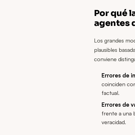
Por qué l
agentes d
Los grandes mod
plausibles basad
conviene distingu
Errores de i
coinciden con
factual.
Errores de v
frente a una b
veracidad.