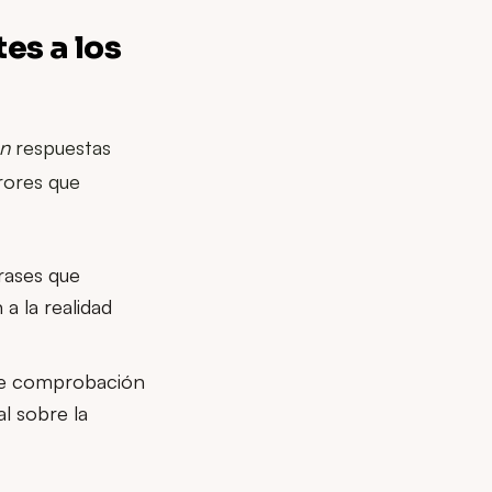
es a los
an
respuestas
rores que
rases que
a la realidad
de comprobación
al sobre la