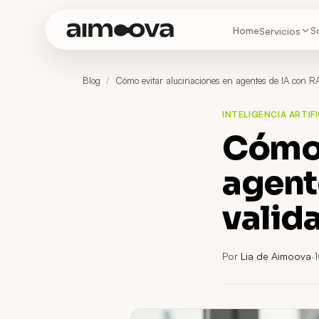
Home
S
Servicios
Blog
/
Cómo evitar alucinaciones en agentes de IA con 
INTELIGENCIA ARTIFI
Cómo 
agent
valid
Por
Lia de Aimoova
·