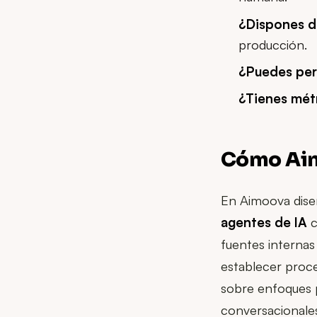
¿Dispones de
producción.
¿Puedes perm
¿Tienes métr
Cómo Aim
En Aimoova dis
agentes de IA
c
fuentes internas
establecer proce
sobre enfoques 
conversacionales