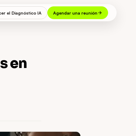
er el Diagnóstico IA
Agendar una reunión
s en