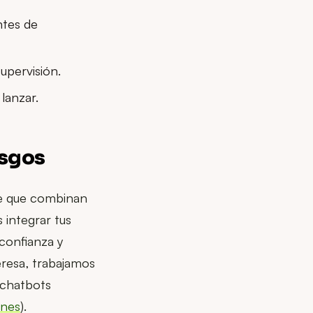
ntes de
upervisión.
lanzar.
esgos
e que combinan
 integrar tus
confianza y
eresa, trabajamos
 chatbots
ones
).