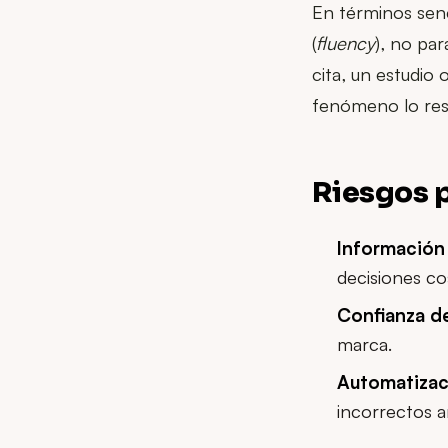
En términos senc
(
fluency
), no pa
cita, un estudio 
fenómeno lo re
Riesgos p
Información 
decisiones co
Confianza de
marca.
Automatizac
incorrectos a