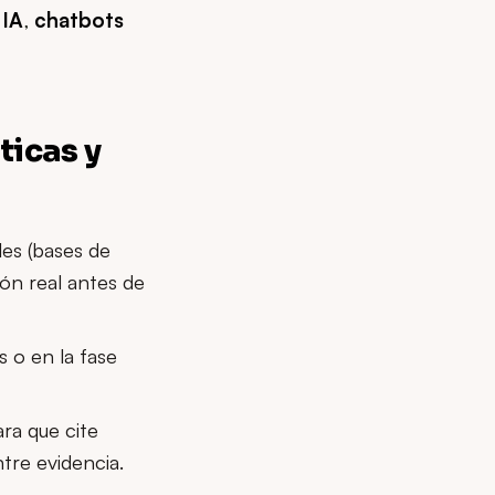
 IA
,
chatbots
ticas y
les (bases de
ón real antes de
s o en la fase
ara que cite
tre evidencia.