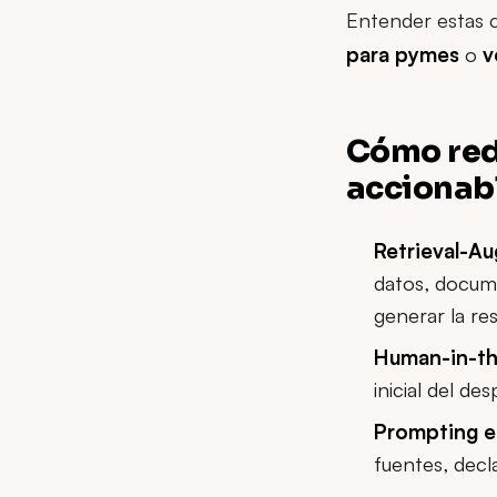
Entender estas 
para pymes
o
v
Cómo redu
accionab
Retrieval-A
datos, docume
generar la re
Human-in-th
inicial del des
Prompting e
fuentes, decl