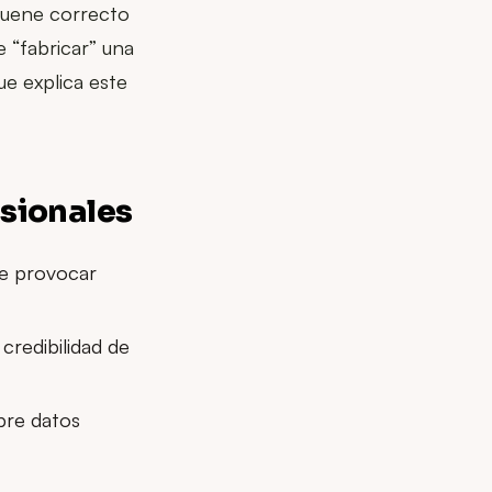
suene correcto
 “fabricar” una
ue explica este
esionales
de provocar
credibilidad de
bre datos